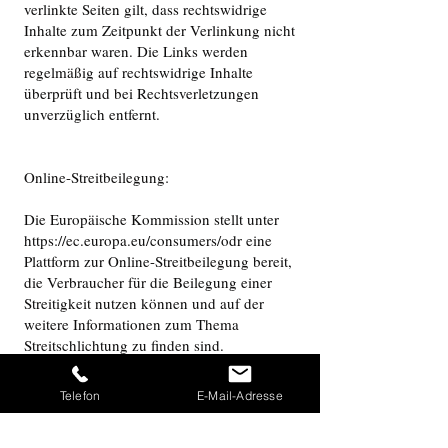
verlinkte Seiten gilt, dass rechtswidrige
Inhalte zum Zeitpunkt der Verlinkung nicht
erkennbar waren. Die Links werden
regelmäßig auf rechtswidrige Inhalte
überprüft und bei Rechtsverletzungen
unverzüglich entfernt.
Online-Streitbeilegung:
Die Europäische Kommission stellt unter
https://ec.europa.eu/consumers/odr
eine
Plattform zur Online-Streitbeilegung bereit,
die Verbraucher für die Beilegung einer
Streitigkeit nutzen können und auf der
weitere Informationen zum Thema
Streitschlichtung zu finden sind.
Außergerichtliche Streitbeilegung:
Telefon
E-Mail-Adresse
Wir sind weder verpflichtet noch dazu