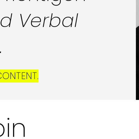
nd Verbal
.
CONTENT.
bin