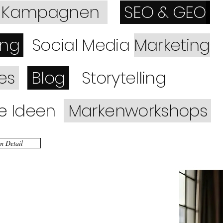
e-Kampagnen
SEO & GEO
ing
Social Media
Marketing
tes
Blog
Storytelling
e
Ideen
Markenworkshops
im Detail