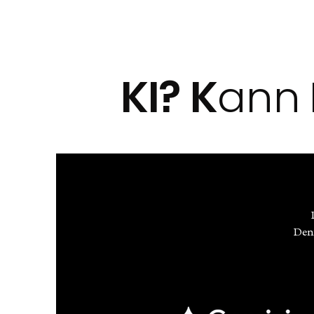
KI? K
ann
Denn