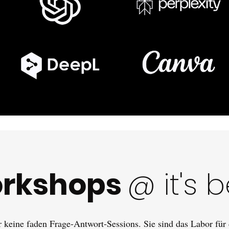
rkshops
@ it's b
 keine faden Frage-Antwort-Sessions. Sie sind das Labor für 