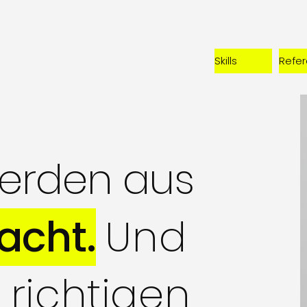
Skills
Refe
erden aus
acht.
Und
richtigen